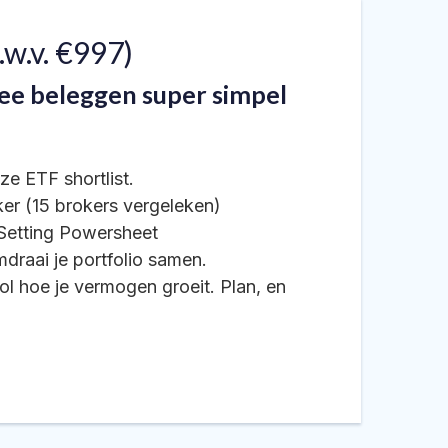
.w.v. €997)
mee beleggen super simpel
ze ETF shortlist.
ker (15 brokers vergeleken)
 Setting Powersheet
mdraai je portfolio samen.
l hoe je vermogen groeit. Plan, en