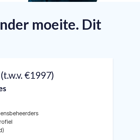
onder moeite. Dit
(t.w.v. €1997)
es
gensbeheerders
ofiel
d)