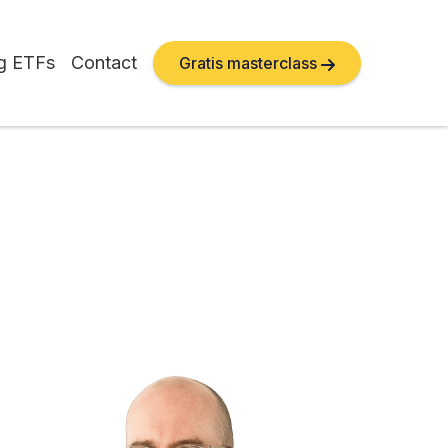
ng ETFs
Contact
Gratis masterclass