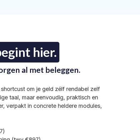
egint hier.
orgen al met beleggen.
 shortcust om je geld zélf rendabel zelf
ige taal, maar eenvoudig, praktisch en
er, verpakt in concrete heldere modules,
97)
hing (twv €897)